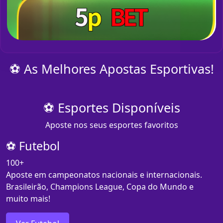
⚽ As Melhores Apostas Esportivas!
⚽ Esportes Disponíveis
Aposte nos seus esportes favoritos
⚽ Futebol
100+
Aposte em campeonatos nacionais e internacionais.
Brasileirão, Champions League, Copa do Mundo e
muito mais!