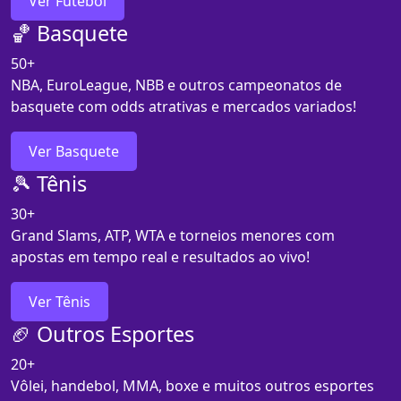
Ver Futebol
🏀 Basquete
50+
NBA, EuroLeague, NBB e outros campeonatos de
basquete com odds atrativas e mercados variados!
Ver Basquete
🎾 Tênis
30+
Grand Slams, ATP, WTA e torneios menores com
apostas em tempo real e resultados ao vivo!
Ver Tênis
🏈 Outros Esportes
20+
Vôlei, handebol, MMA, boxe e muitos outros esportes