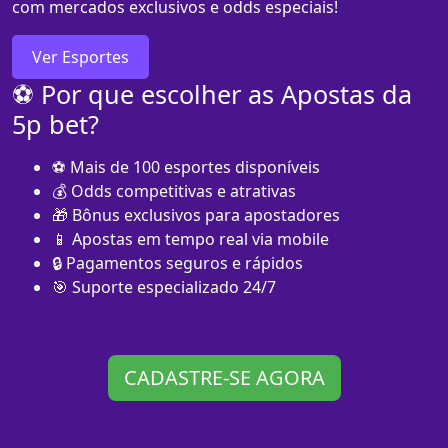
com mercados exclusivos e odds especiais!
Ver Esportes
⚽ Por que escolher as Apostas da
5p bet?
⚽ Mais de 100 esportes disponíveis
💰 Odds competitivas e atrativas
🎁 Bônus exclusivos para apostadores
📱 Apostas em tempo real via mobile
🔒 Pagamentos seguros e rápidos
🎯 Suporte especializado 24/7
CADASTRE-SE AGORA