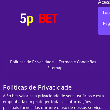
Aces
Log
Reg
Políticas de Privacidade
Termos e Condições
Sitemap
Políticas de Privacidade
A 5p bet valoriza a privacidade de seus usuários e está
empenhada em proteger todas as informações
pessoais fornecidas durante o uso de nossos serviços