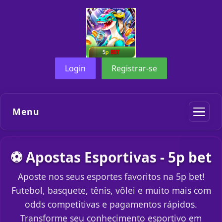
Login
Registrar-se
Menu
⚽ Apostas Esportivas - 5p bet
Aposte nos seus esportes favoritos na 5p bet!
Futebol, basquete, tênis, vôlei e muito mais com
odds competitivas e pagamentos rápidos.
Transforme seu conhecimento esportivo em