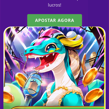
lucros!
APOSTAR AGORA