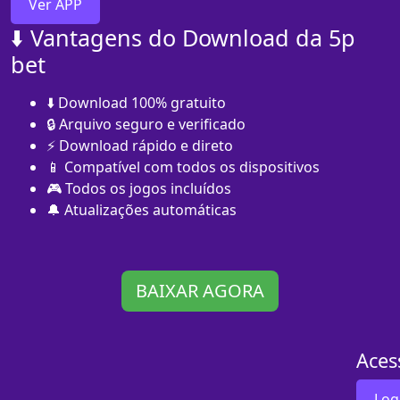
Ver APP
⬇️ Vantagens do Download da 5p
bet
⬇️ Download 100% gratuito
🔒 Arquivo seguro e verificado
⚡ Download rápido e direto
📱 Compatível com todos os dispositivos
🎮 Todos os jogos incluídos
🔔 Atualizações automáticas
BAIXAR AGORA
Aces
Log