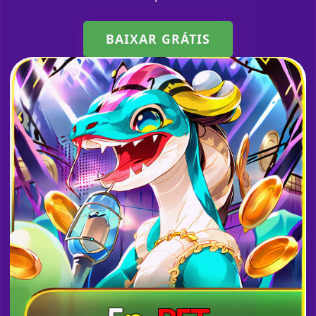
BAIXAR GRÁTIS