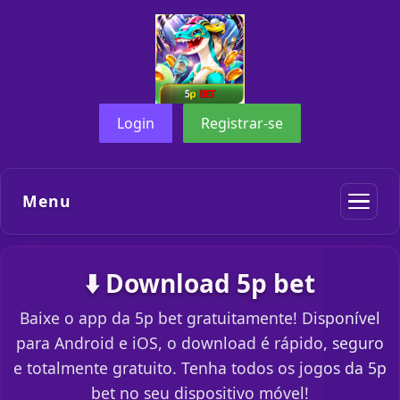
Login
Registrar-se
Menu
⬇️ Download 5p bet
Baixe o app da 5p bet gratuitamente! Disponível
para Android e iOS, o download é rápido, seguro
e totalmente gratuito. Tenha todos os jogos da 5p
bet no seu dispositivo móvel!