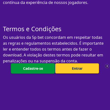
contínua da experiência de nossos jogadores.
Termos e Condições
Os usuários da 5p bet concordam em respeitar todas
as regras e regulamentos estabelecidos. É importante
ler e entender todos os termos antes de fazer o
download. A violação destes termos pode resultar em
penalizações ou na suspensão da conta.
X
Cadastre-se
Entrar