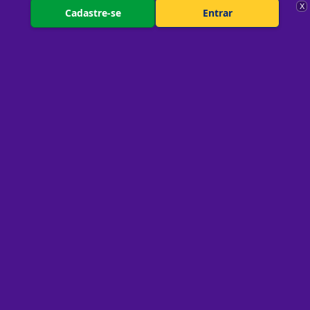
X
Cadastre-se
Entrar