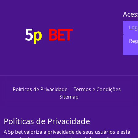
Aces
Log
Reg
Políticas de Privacidade
Termos e Condições
Sitemap
Políticas de Privacidade
A 5p bet valoriza a privacidade de seus usuários e está