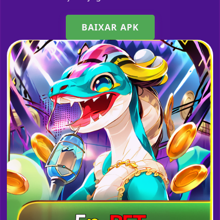
BAIXAR APK