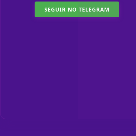
SEGUIR NO TELEGRAM