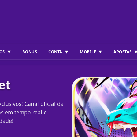
OS
BÔNUS
CONTA
MOBILE
APOSTAS
et
lusivos! Canal oficial da
as em tempo real e
idade!