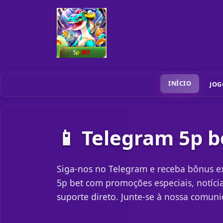
INÍCIO
JOG
📱 Telegram 5p b
Siga-nos no Telegram e receba bônus exc
5p bet com promoções especiais, notíci
suporte direto. Junte-se à nossa comun