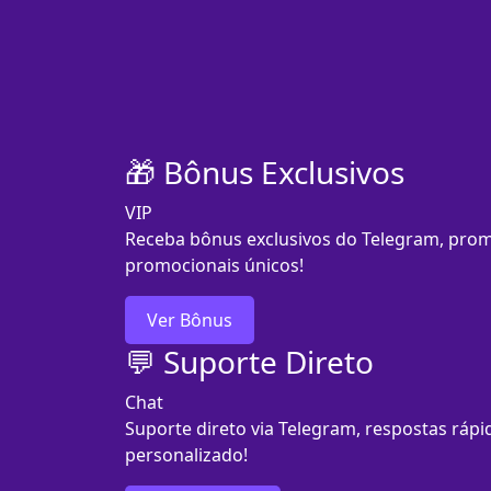
🎁 Bônus Exclusivos
VIP
Receba bônus exclusivos do Telegram, prom
promocionais únicos!
Ver Bônus
💬 Suporte Direto
Chat
Suporte direto via Telegram, respostas ráp
personalizado!