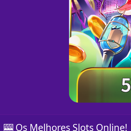
🎰 Os Melhores Slots Online!