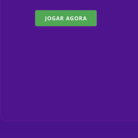
JOGAR AGORA