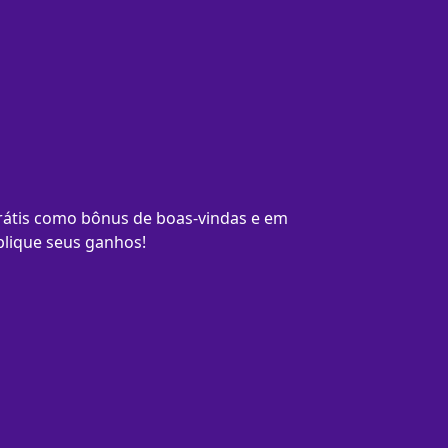
rátis como bônus de boas-vindas e em
plique seus ganhos!