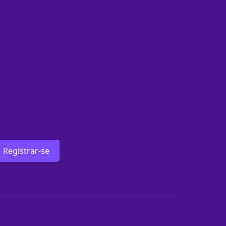
Registrar-se