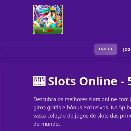
INÍCIO
JOG
🎰 Slots Online - 
Descubra os melhores slots online com 
giros grátis e bônus exclusivos. Na 5p 
vasta coleção de jogos de slots das pri
do mundo.